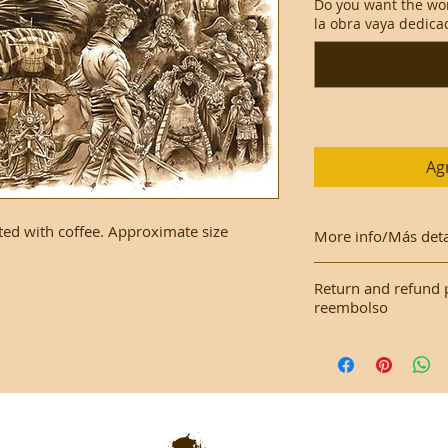
Do you want the wo
la obra vaya dedica
Agr
inted with coffee. Approximate size
More info/Más deta
This work is made o
Return and refund 
with a plastic cove
reembolso
Este trabajo se real
As it is an original
una funda de plásti
Como es una obra or
devoluciones.