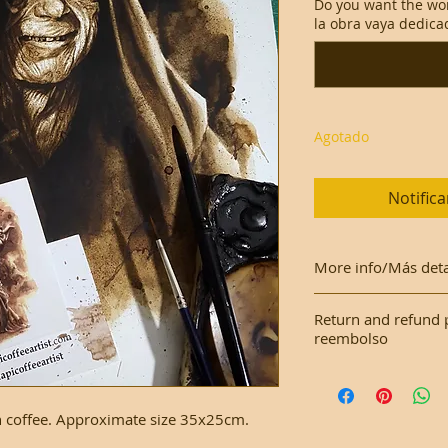
Do you want the wo
la obra vaya dedica
Agotado
Notifica
More info/Más deta
This work is made o
Return and refund 
with a plastic cove
reembolso
Este trabajo se real
As it is an original
una funda de plásti
Como es una obra or
ith coffee. Approximate size 35x25cm.
devoluciones.