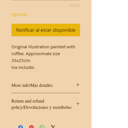
0/500
Agotado
Notificar al estar disponible
Original illustration painted with
coffee. Approximate size
35x25cm.
Iva incluido.
More info/Más detalles
This work is made on cardboard. It
Return and refund
will be protected with a plastic
policy/Devoluciones y reembolso
cover and a hard envelope.
As it is an original work, returns are
Este trabajo se realiza en cartulina.
not possible.
Se protegerá con una funda de