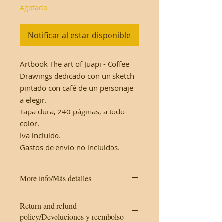
Agotado
Notificar al estar disponible
Artbook The art of Juapi - Coffee
Drawings dedicado con un sketch
pintado con café de un personaje
a elegir.
Tapa dura, 240 páginas, a todo
color.
Iva incluido.
Gastos de envío no incluidos.
More info/Más detalles
This work is made on cardboard. It
Return and refund
will be protected with a plastic
policy/Devoluciones y reembolso
cover and a hard envelope.